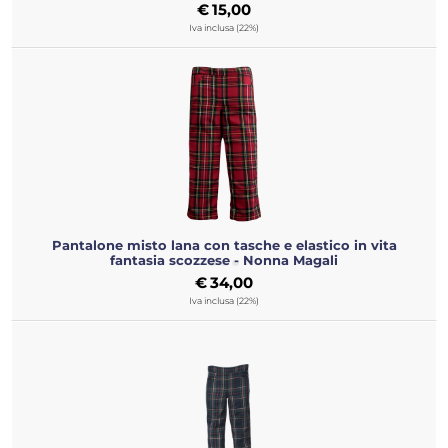
€
15,00
Iva inclusa (22%)
Pantalone misto lana con tasche e elastico in vita
fantasia scozzese - Nonna Magali
€
34,00
Iva inclusa (22%)