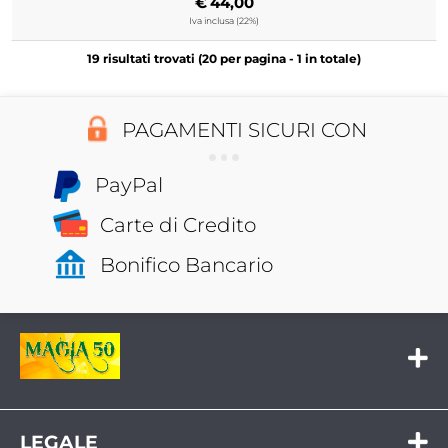
€
44,00
Iva inclusa (22%)
19 risultati trovati (20 per pagina - 1 in totale)
PAGAMENTI SICURI CON
PayPal
Carte di Credito
Bonifico Bancario
Via G. di Vittorio 20/22 27012 - Certosa di Pavia (PV)
Tel:
+39 0382.934046 - 02.49771932
LEGALE
Cel:
335 6543823