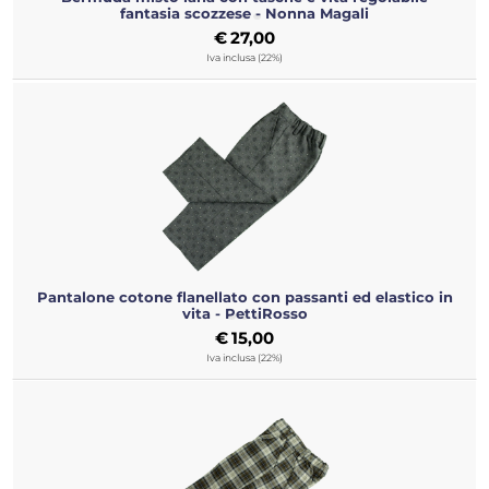
fantasia scozzese - Nonna Magali
€
27,00
Iva inclusa (22%)
Pantalone cotone flanellato con passanti ed elastico in
vita - PettiRosso
€
15,00
Iva inclusa (22%)