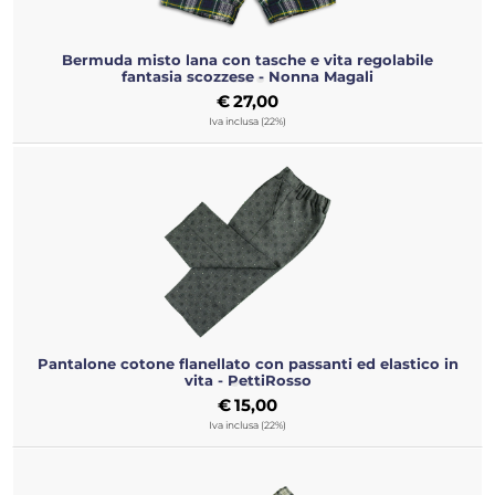
Bermuda misto lana con tasche e vita regolabile
fantasia scozzese - Nonna Magali
€
27,00
Iva inclusa (22%)
Pantalone cotone flanellato con passanti ed elastico in
vita - PettiRosso
€
15,00
Iva inclusa (22%)