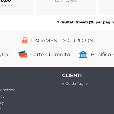
10,00
Iva inclusa (22%)
clusa (22%)
7 risultati trovati (20 per pagina
PAGAMENTI SICURI CON
yPal
Carte di Credito
Bonifico 
CLIENTI
Guida Taglie
Condizioni
icy
icy
o