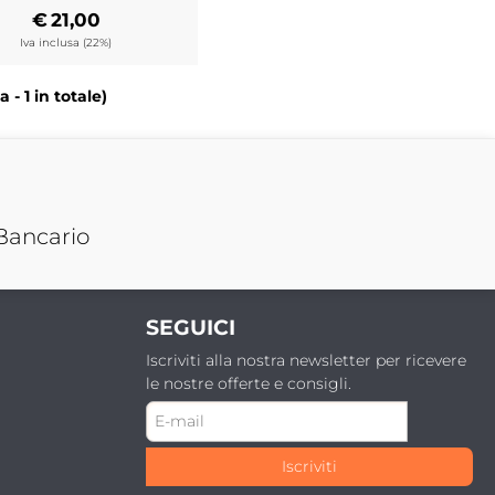
€
21,00
Iva inclusa (22%)
 - 1 in totale)
Bancario
SEGUICI
Iscriviti alla nostra newsletter per ricevere
le nostre offerte e consigli.