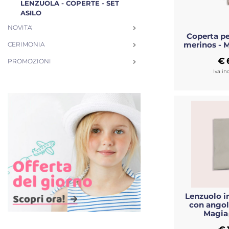
LENZUOLA - COPERTE - SET
ASILO
NOVITA'
Coperta per
merinos - 
CERIMONIA
€
PROMOZIONI
Iva in
Lenzuolo i
con angoli
Magia