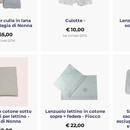
 culla in lana
Culotte -
Lenz
Magia di Nonna
so
€
10,00
65,00
Iva inclusa (22%)
clusa (22%)
n cotone sotto
Lenzuolo lettino in cotone
S
 per lettino -
sopra + federa - Fiocco
sac
 di Nonna
asciu
€
22,00
e