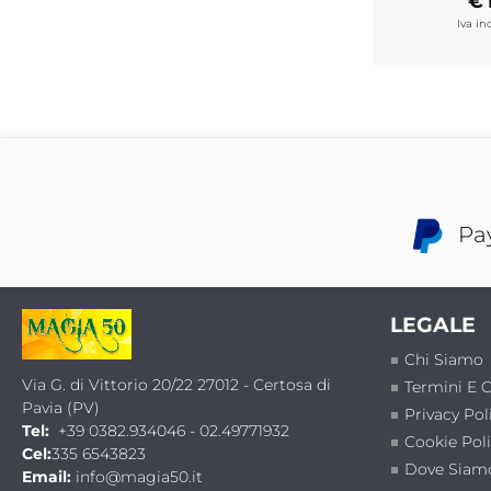
€
Iva in
Pa
LEGALE
Chi Siamo
Via G. di Vittorio 20/22 27012 - Certosa di
Termini E 
Pavia (PV)
Privacy Pol
Tel:
+39 0382.934046 - 02.49771932
Cookie Pol
Cel:
335 6543823
Dove Siam
Email:
info@magia50.it