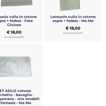
uolo culla in cotone
Lenzuolo culla in cotone
pra + federa - Fate
sopra + federa - Ma-Ma
Gioiose
€
18,00
€
18,00
Iva inclusa (22%)
Iva inclusa (22%)
ET ASILO cotone:
chetto - bavaglia -
gamano - mix modelli
 fantasie - Ma-Ma